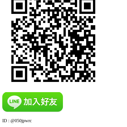
ID : @050jpwrc