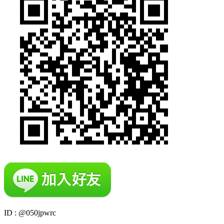
ID : @050jpwrc