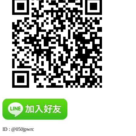
ID : @050jpwrc