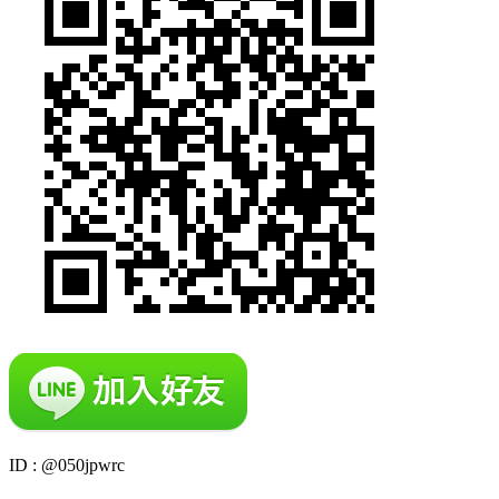
ID : @050jpwrc