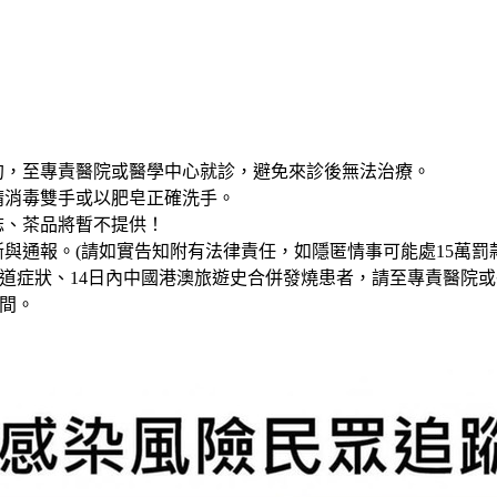
消預約，至專責醫院或醫學中心就診，避免來診後無法治療。
精消毒雙手或以肥皂正確洗手。
誌、茶品將暫不提供！
與通報。(請如實告知附有法律責任，如隱匿情事可能處15萬罰款
吸道症狀、14日內中國港澳旅遊史合併發燒患者，請至專責醫院
間。