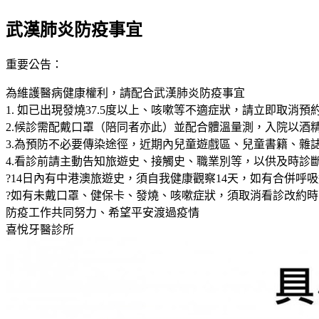
武漢肺炎防疫事宜
重要公告：
為維護醫病健康權利，請配合武漢肺炎防疫事宜
1. 如已出現發燒37.5度以上、咳嗽等不適症狀，請立即取
2.候診需配戴口罩（陪同者亦此）並配合體溫量測，入院以酒
3.為預防不必要傳染途徑，近期內兒童遊戲區、兒童書籍、雜
4.看診前請主動告知旅遊史、接觸史、職業別等，以供及時診斷
?14日內有中港澳旅遊史，須自我健康觀察14天，如有合併呼
?如有未戴口罩、健保卡、發燒、咳嗽症狀，須取消看診改約時
防疫工作共同努力、希望平安渡過疫情
喜悅牙醫診所