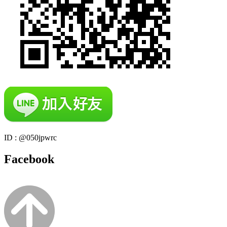
ID : @050jpwrc
Facebook